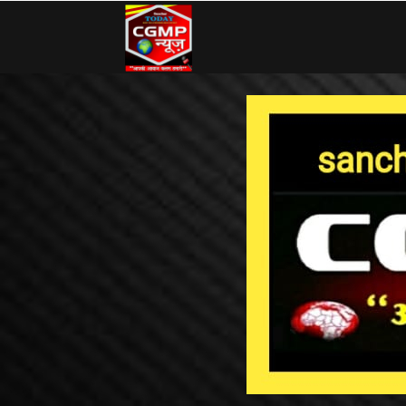
CG
MP
News