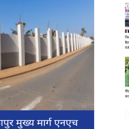
जि
बैठ
पं
पी
का