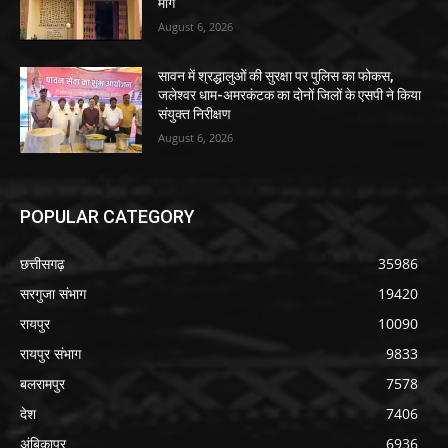
मांग
August 6, 2026
सावन में श्रद्धालुओं की सुरक्षा पर पुलिस का फोकस,
जलेश्वर धाम-अमरकंटक का दोनों जिलों के एसपी ने किया
संयुक्त निरीक्षण
August 6, 2026
POPULAR CATEGORY
छत्तीसगढ़
35986
सरगुजा संभाग
19420
रायपुर
10090
रायपुर संभाग
9833
बलरामपुर
7578
देश
7406
अंबिकापुर
6936