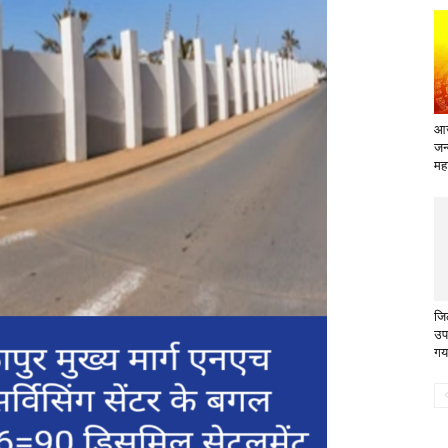
आज
जन
मह
जि
उपस
गय