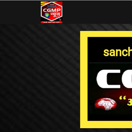
CG
MP
News