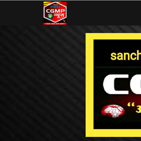
CG
MP
News