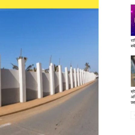
रा
बचे
ब्
अनि
छह