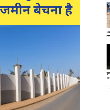
35
तस
इस
करो