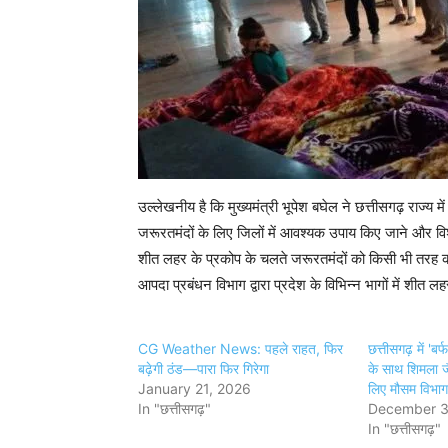
उल्लेखनीय है कि मुख्यमंत्री भूपेश बघेल ने छत्तीसगढ़ राज्य 
जरूरतमंदों के लिए जिलों में आवश्यक उपाय किए जाने और विशेष 
शीत लहर के प्रकोप के चलते जरूरतमंदों को किसी भी तरह क
आपदा प्रबंधन विभाग द्वारा प्रदेश के विभिन्न भागों में शीत
CG Weather News: पहले राहत, फिर
छत्तीसगढ़ में '
बढ़ेगी ठंड—पारा फिर गिरेगा
के साथ शिमला ज
January 21, 2026
लिए मौसम विभाग 
In "छत्तीसगढ़"
December 3
In "छत्तीसगढ़"