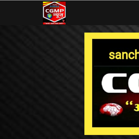
CG
MP
News