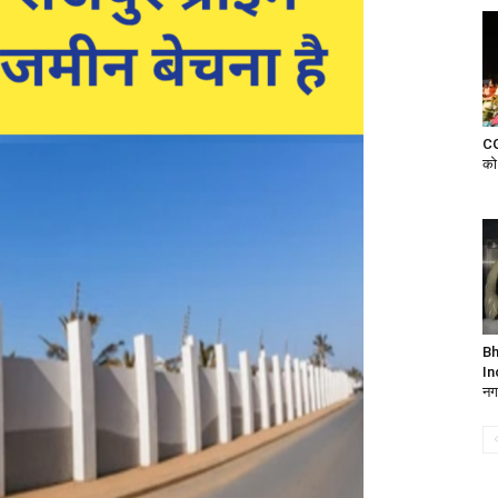
CG:
को
Bh
In
नग