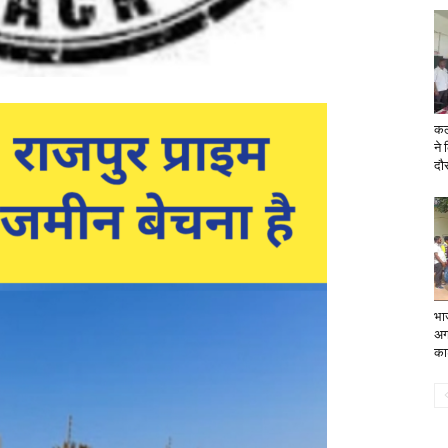
कल
ने 
दौर
भा
अग
का