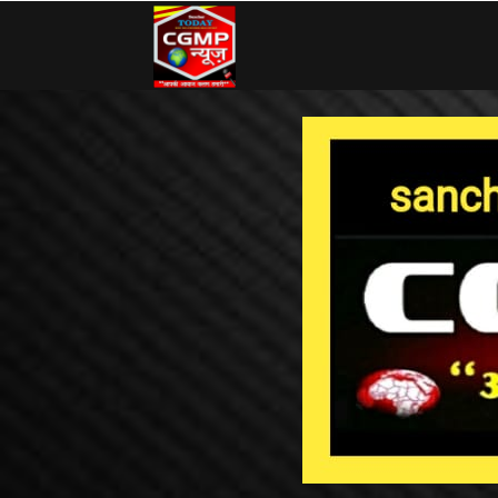
CG
MP
News