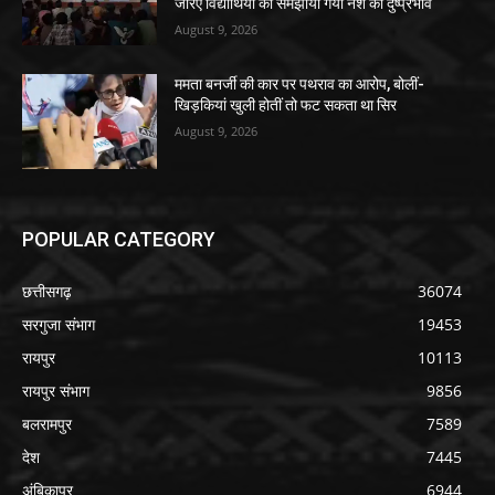
जरिए विद्यार्थियों को समझाया गया नशे का दुष्प्रभाव
August 9, 2026
ममता बनर्जी की कार पर पथराव का आरोप, बोलीं-
खिड़कियां खुली होतीं तो फट सकता था सिर
August 9, 2026
POPULAR CATEGORY
छत्तीसगढ़
36074
सरगुजा संभाग
19453
रायपुर
10113
रायपुर संभाग
9856
बलरामपुर
7589
देश
7445
अंबिकापुर
6944