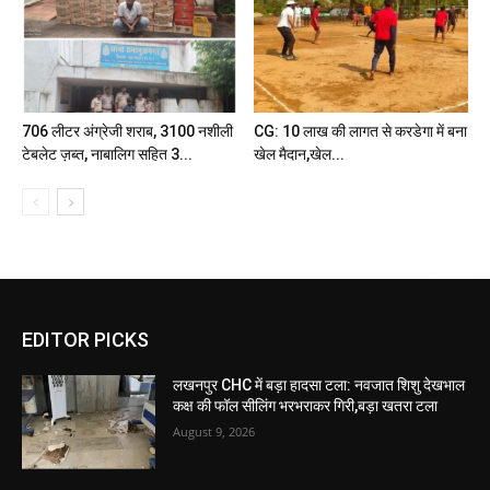
706 लीटर अंग्रेजी शराब, 3100 नशीली
CG: 10 लाख की लागत से करडेगा में बना
टेबलेट ज़ब्त, नाबालिग सहित 3...
खेल मैदान,खेल...
EDITOR PICKS
लखनपुर CHC में बड़ा हादसा टला: नवजात शिशु देखभाल
कक्ष की फॉल सीलिंग भरभराकर गिरी,बड़ा खतरा टला
August 9, 2026