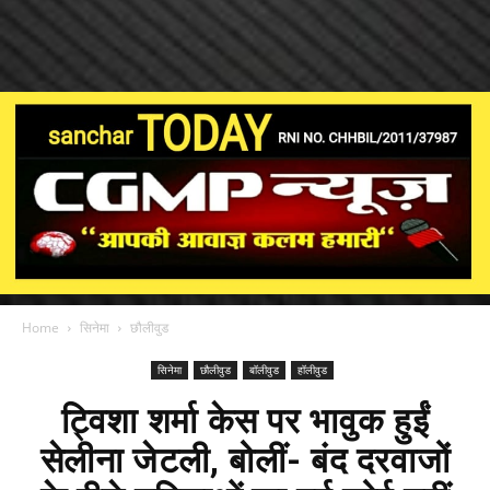
Home
सिनेमा
छौलीवुड
सिनेमा
छौलीवुड
बॉलीवुड
हॉलीवुड
ट्विशा शर्मा केस पर भावुक हुईं
सेलीना जेटली, बोलीं- बंद दरवाजों