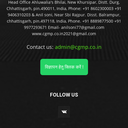
Head Office Ahluwalia's Bhilai, New Khursipar, Distt. Durg,
Chhattisgarh, pin.490011, India, Phone: +91 8602300003 +91
9406310203 & Anil soni, Near Sbi Rajpur. Disst. Balrampur,
chhattisgarh, pin.497118, India, Phone. +91 8889877500 +91
9977293671 Email- anilsoni77@gmail.com
www.cgmp.co.in2021@gmail.com
Contact us:
admin@cgmp.co.in
विज्ञापन हेतु क्लिक करें !
FOLLOW US