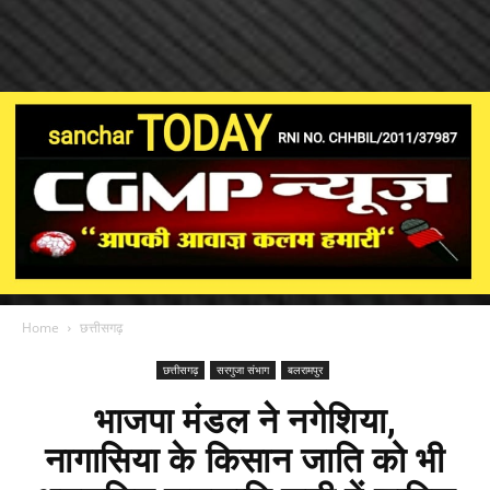
Home
छत्तीसगढ़
छत्तीसगढ़
सरगुजा संभाग
बलरामपुर
भाजपा मंडल ने नगेशिया,
नागासिया के किसान जाति को भी