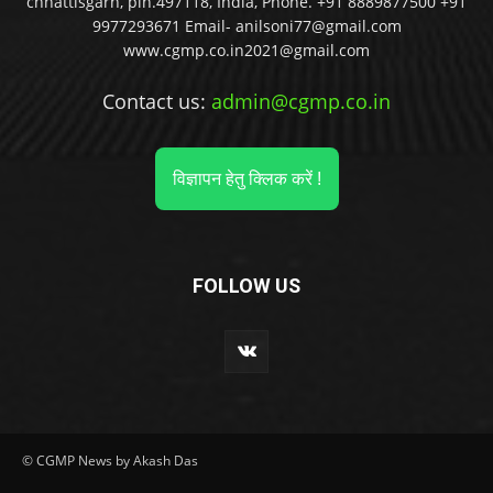
chhattisgarh, pin.497118, India, Phone. +91 8889877500 +91
9977293671 Email- anilsoni77@gmail.com
www.cgmp.co.in2021@gmail.com
Contact us:
admin@cgmp.co.in
विज्ञापन हेतु क्लिक करें !
FOLLOW US
© CGMP News by Akash Das