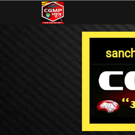
CG
MP
News