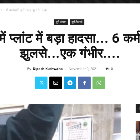
दसा... 6 कर्मचारी बुरी तरह झुलसे...एक...
दुर्ग संभाग
दुर्ग-भिलाई
ं प्लांट में बड़ा हादसा... 6 कर
झुलसे...एक गंभीर....
By
Dipesh Kushwaha
-
November 9, 2021
0