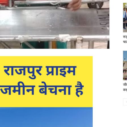
सड़
चा
जीव
कहर