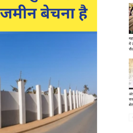
महा
मे
सै
अंत
सर
क्ष