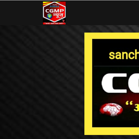
CG
MP
News