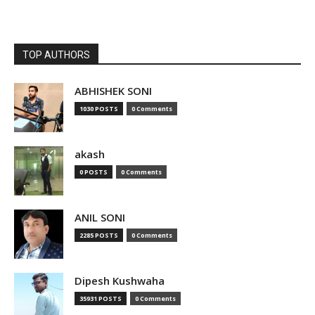
TOP AUTHORS
ABHISHEK SONI
1030 POSTS
0 Comments
akash
0 POSTS
0 Comments
ANIL SONI
2285 POSTS
0 Comments
Dipesh Kushwaha
35931 POSTS
0 Comments