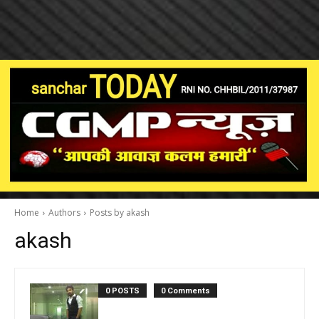
Home
Authors
Posts by akash
akash
0 POSTS
0 Comments