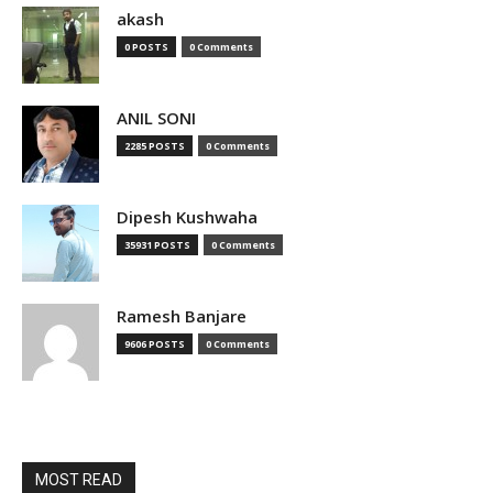
akash
0 POSTS
0 Comments
ANIL SONI
2285 POSTS
0 Comments
Dipesh Kushwaha
35931 POSTS
0 Comments
Ramesh Banjare
9606 POSTS
0 Comments
MOST READ