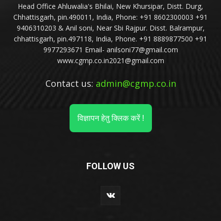
Head Office Ahluwalia's Bhilai, New Khursipar, Distt. Durg,
Chhattisgarh, pin.490011, India, Phone: +91 8602300003 +91
9406310203 & Anil soni, Near Sbi Rajpur. Disst. Balrampur,
chhattisgarh, pin.497118, India, Phone. +91 8889877500 +91
9977293671 Email- anilsoni77@gmail.com
www.cgmp.co.in2021@gmail.com
Contact us:
admin@cgmp.co.in
विज्ञापन हेतु क्लिक करें !
FOLLOW US