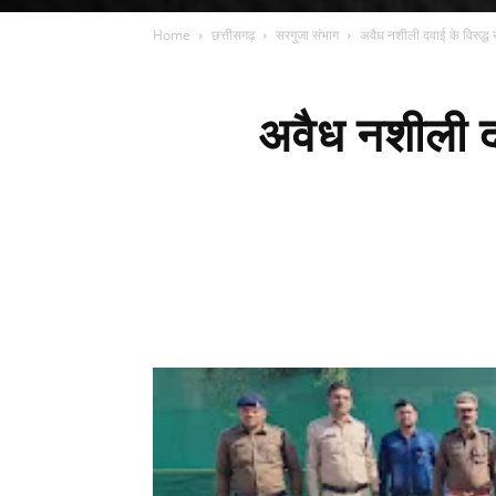
Home
छत्तीसगढ़
सरगुजा संभाग
अवैध नशीली दवाई के विरुद्ध 
अवैध नशीली द