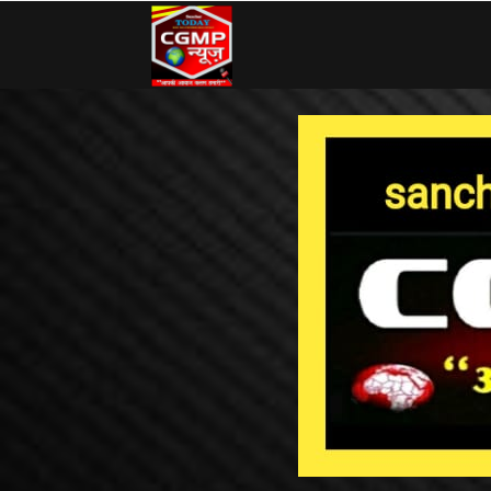
CG
MP
News