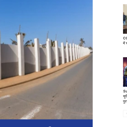
CG
में
Su
यू
पुर