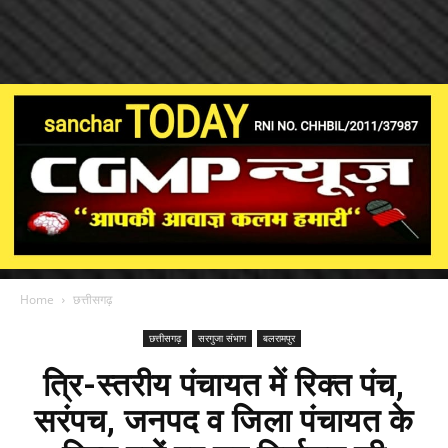
Home
छत्तीसगढ़
छत्तीसगढ़
सरगुजा संभाग
बलरामपुर
त्रि-स्तरीय पंचायत में रिक्त पंच,
सरंपच, जनपद व जिला पंचायत के