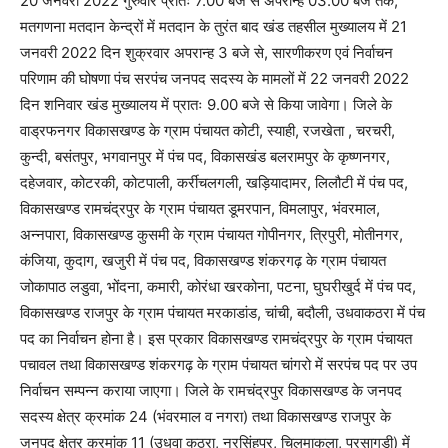
20 जनवरी 2022 गुरुवार प्रातः 7.00 बजे से अपरान्ह 03.00 बजे तक,
मतगणना मतदान केन्द्रों में मतदान के तुरंत बाद खंड तहसील मुख्यालय में 21
जनवरी 2022 दिन शुक्रवार अपरान्ह 3 बजे से, सारणीकरण एवं निर्वाचन
परिणाम की घोषणा पंच सरपंच जनपद सदस्य के मामलों में 22 जनवरी 2022
दिन शनिवार खंड मुख्यालय में प्रातः 9.00 बजे से किया जावेगा। जिले के
वाड्रफनगर विकासखण्ड के ग्राम पंचायत कोटी, स्याही, रजखेता , चरचरी,
कुन्दी, बसंतपुर, भगवानपुर में पंच पद, विकासखंड बलरामपुर के कृष्णनगर,
दहेजवार, कोटरकी, कोटपाली, कर्रीचलगली, खड़ियादामर, लिलौटी में पंच पद,
विकासखण्ड रामचंद्रपुर के ग्राम पंचायत डूमरपान, विमलापुर, भंवरमाल,
अन्नपारा, विकासखण्ड कुसमी के ग्राम पंचायत गोपीनगर, त्रिपुरी, मोतीनगर,
कंजिया, कुदाग, खजुरी में पंच पद, विकासखण्ड शंकरगढ़ के ग्राम पंचायत
जोकापाठ लडुवा, भोंदना, कमारी, कोरंधा खरकोना, पटना, घुघरीखुर्द में पंच पद,
विकासखण्ड राजपुर के ग्राम पंचायत मरकाडांड, चांची, बदौली, उधवाकठरा में पंच
पद का निर्वाचन होना है। इस प्रकार विकासखण्ड रामचंद्रपुर के ग्राम पंचायत
पचावल तथा विकासखण्ड शंकरगढ़ के ग्राम पंचायत चांगरो में सरपंच पद पर उप
निर्वाचन सम्पन्न कराया जाएगा। जिले के रामचंद्रपुर विकासखण्ड के जनपद
सदस्य क्षेत्र क्रमांक 24 (भंवरमाल व नगरा) तथा विकासखण्ड राजपुर के
जनपद क्षेत्र क्रमांक 11 (उधवा कठरा, नरसिंहपुर, चिलमाकला, परसागुडी) में