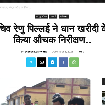
ान खरीदी केंद्र चटौद का किया...
रायपुर संभाग
धमतरी
छत्तीसगढ़
िव रेणु पिल्लई ने धान खरीदी क
किया औचक निरीक्षण..
By
Dipesh Kushwaha
-
December 3, 2021
0