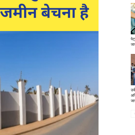
पे
जा
उर्
अन
जार