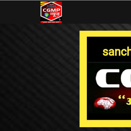
CG
MP
News