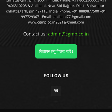
Chhattisgarh, pin.490011, India, Phone: +91 8602300003 +91
9406310203 & Anil soni, Near Sbi Rajpur. Disst. Balrampur,
chhattisgarh, pin.497118, India, Phone. +91 8889877500 +91
9977293671 Email- anilsoni77@gmail.com
www.cgmp.co.in2021@gmail.com
Contact us:
admin@cgmp.co.in
विज्ञापन हेतु क्लिक करें !
FOLLOW US