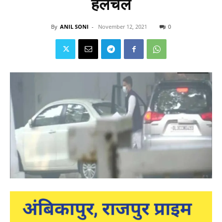
हलचल
By
ANIL SONI
-
November 12, 2021
0