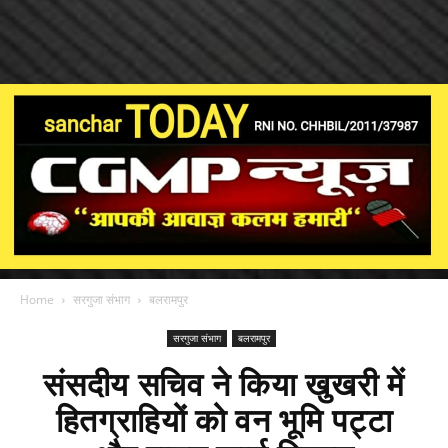
Home
सरगुजा संभाग
बलरामपुर
सरगुजा संभाग
बलरामपुर
संसदीय सचिव ने किया खुखरी में
हितग्राहियों को वन भूमि पट्टा