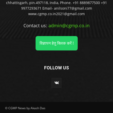
chhattisgarh, pin.497118, India, Phone. +91 8889877500 +91
9977293671 Email- anilsoni77@gmail.com
www.cgmp.co.in2021@gmail.com
Contact us:
admin@cgmp.co.in
विज्ञापन हेतु क्लिक करें !
FOLLOW US
© CGMP News by Akash Das