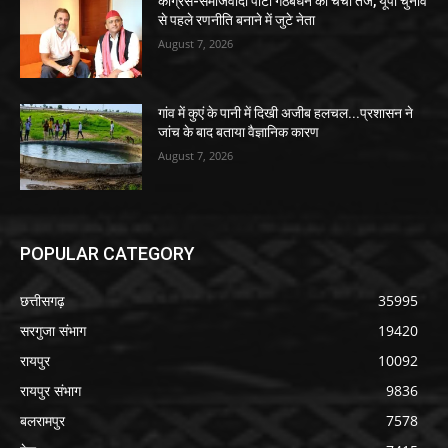
कांग्रेस-समाजवादी पार्टी गठबंधन की चर्चा तेज, यूपी चुनाव
से पहले रणनीति बनाने में जुटे नेता
August 7, 2026
गांव में कुएं के पानी में दिखी अजीब हलचल...प्रशासन ने
जांच के बाद बताया वैज्ञानिक कारण
August 7, 2026
POPULAR CATEGORY
छत्तीसगढ़
35995
सरगुजा संभाग
19420
रायपुर
10092
रायपुर संभाग
9836
बलरामपुर
7578