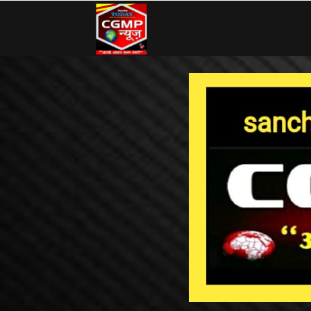
CG
MP
News