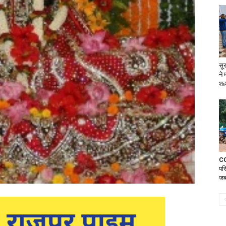
सूर
ने
शह
CG
परि
जब