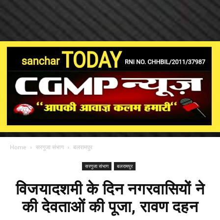
Home
सरगुजा संभाग
बलरामपुर
सरगुजा संभाग
बलरामपुर
विजयादशमी के दिन नगरवासियों ने
की देवताओं की पूजा, रावण दहन