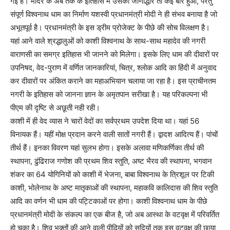
गई है। मंदिर के अब तक के इतिहास में उसका जीर्णोद्धार तो कई बार हुआ, परंतु
संपूर्ण विश्वनाथ धाम का निर्माण यशस्वी प्रधानमंत्री मोदी ने ही संभव बनाया है जो
अभूतपूर्व है। प्रधानमंत्री के इस ड्रीम प्रोजेक्ट के पीछे की सोच विलक्षण है।
यहां आने वाले श्रद्धालुओं को काशी विश्वनाथ के साथ-साथ महादेव की नगरी
वाराणसी का समग्र इतिहास भी जानने को मिलेगा। इसके लिए धाम की दीवारों पर
उपनिषद, वेद-पुराण में वर्णित जानकारियां, चित्र, श्लोक आदि का हिंदी में अनुवाद
कर दीवारों पर अंकित कराने का महाअभियान चलाया जा रहा है। इस प्राचीनतम
नगरी के इतिहास को जानना ज्ञान के अमृतपान सरीखा है। यह परिकल्पना भी
पीएम की दृष्टि से अछूती नही रही।
काशी में ही वेद व्यास ने चारों वेदों का सर्वप्रथम उपदेश दिया था। यहां 56
विनायक हैं। यहीं मोक्ष प्रदान करने वाली सातों नगरी हैं। द्वादश आदित्य हैं। पांचों
तीर्थ हैं। इनका विवरण यहां सुलभ होगा। इसके अलावा मणिकर्णिका तीर्थ की
स्थापना, ढुंढिराज गणोश की प्रथम शिव स्तुति, अष्ट भैरव की स्थापना, भगवान
शंकर का 64 योगिनियों को काशी में भेजना, बाबा विश्वनाथ के त्रिशूल पर टिकी
काशी, भोलेनाथ के अष्ट मातृकाओं की स्थापना, महाकवि कालिदास की शिव स्तुति
आदि का वर्णन भी धाम की पट्टिकाओं पर होगा। काशी विश्वनाथ धाम के पीछे
प्रधानमंत्री मोदी के संकल्प का एक बीज है, जो अब आस्था के वटवृक्ष में परिवर्तित
हो चुका है। शिव भक्तों की आने वाली पीढ़ियों को सदियों तक इस वटवृक्ष की छाया