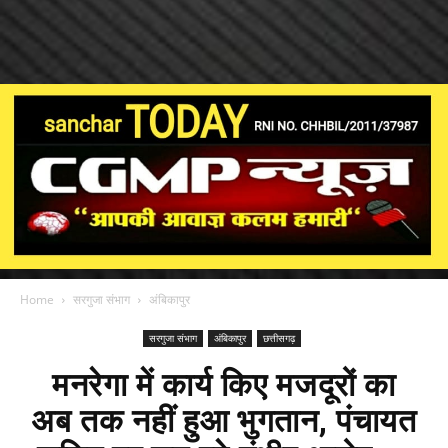
Home
सरगुजा संभाग
अंबिकापुर
सरगुजा संभाग
अंबिकापुर
छत्तीसगढ़
मनरेगा में कार्य किए मजदूरों का
अब तक नहीं हुआ भुगतान, पंचायत