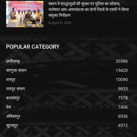
सावन में श्रद्धालुओं की सुरक्षा पर पुलिस का फोकस,
जलेश्वर धाम-अमरकंटक का दोनों जिलों के एसपी ने किया
संयुक्त निरीक्षण
August 6, 2026
POPULAR CATEGORY
छत्तीसगढ़
35986
सरगुजा संभाग
19420
रायपुर
10090
रायपुर संभाग
9833
बलरामपुर
7578
देश
7406
अंबिकापुर
6936
सूरजपुर
4972