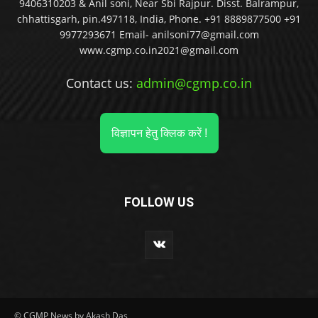
9406310203 & Anil soni, Near Sbi Rajpur. Disst. Balrampur,
chhattisgarh, pin.497118, India, Phone. +91 8889877500 +91
9977293671 Email- anilsoni77@gmail.com
www.cgmp.co.in2021@gmail.com
Contact us:
admin@cgmp.co.in
विज्ञापन हेतु क्लिक करें !
FOLLOW US
© CGMP News by Akash Das