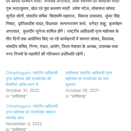
एवं आपदा प्रबंधन मंत्री जयसिंह अग्रवाल, लोक स्वास्थ्य एवं यांत्रिकी मंत्री
गुरू रूद्रकुमार, खेल एवं युवा कल्याण मंत्री उमेश पटेल, लोकसभा सांसद
सुनील सोनी, संसदीय सचिव चिंतामणि महाराज, विकास उपाध्याय, कुंवर सिंह
निषाद, द्वारिकाधीश यादव, विधायक सत्यनारायण शर्मा, धनेंद्र साहू, बृजमोहन
अग्रवाल, कुलदीप जुनेजा शामिल होंगे। राष्ट्रीय आदिवासी नृत्य महोत्सव के
तीन दिनों तक आयोजित किए जा रहे कार्यक्रमों में समस्त सांसद, विधायक,
संसदीय सचिव, निगम, मंडल, आयोग, जिला पंचायत के अध्यक्ष, उपाध्यक्ष तथा
नगर निगमों के महापौरों की गरिमामय उपस्थिति रहेगी।
Chhattisgarh: राष्ट्रीय आदिवासी
छत्तीसगढ राष्ट्रीय आदिवासी नृत्य
नृत्य महोत्सव और राज्योत्सव की
महोत्सव एवं राज्योत्सव का भव्य
तैयारियां अंतिम चरण में
शुभारंभ
October 31, 2022
October 28, 2021
In "छत्तीसगढ़"
In "छत्तीसगढ़"
Chhattisgarh: राष्ट्रीय आदिवासी
नृत्य महोत्सव एवं राज्योत्सव समापन
समारोह आज
November 3, 2022
In "छत्तीसगढ़"