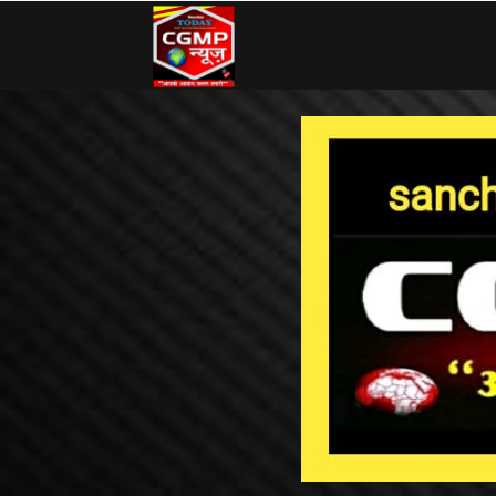
CG
MP
News