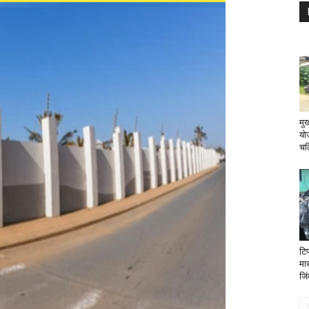
मुख
योज
चल
टिप
मा
जिं