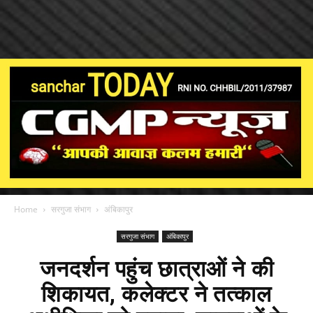
Home
सरगुजा संभाग
अंबिकापुर
सरगुजा संभाग
अंबिकापुर
जनदर्शन पहुंच छात्राओं ने की
शिकायत, कलेक्टर ने तत्काल