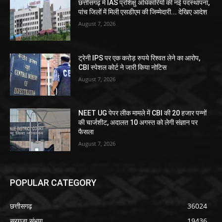
छत्तीसगढ़ में IAS प्रशिक्षु अधिकारियों की नई पदस्थापना,
पांच जिलों में मिली एसडीएम की जिम्मेदारी... देखिए आदेश
August 7, 2026
ट्रेनी IPS पर एक करोड़ रुपये रिश्वत लेने का आरोप,
CBI स्पेशल कोर्ट ने जारी किया नोटिस
August 7, 2026
NEET UG पेपर लीक मामले में CBI की 20 हजार पन्नों
की चार्जशीट, अदालत 10 अगस्त को लेगी संज्ञान पर
फैसला
August 7, 2026
POPULAR CATEGORY
छत्तीसगढ़
36024
सरगुजा संभाग
19436