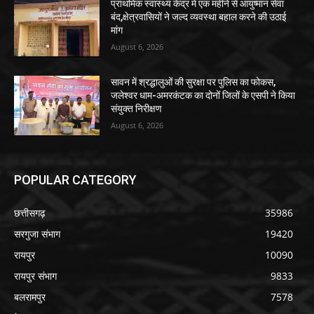
प्राथमिक स्वास्थ्य केंद्र में एक महीने से आयुष्मान सेवा
बंद,क्षेत्रवासियों ने जल्द व्यवस्था बहाल करने की उठाई
मांग
August 6, 2026
सावन में श्रद्धालुओं की सुरक्षा पर पुलिस का फोकस,
जलेश्वर धाम-अमरकंटक का दोनों जिलों के एसपी ने किया
संयुक्त निरीक्षण
August 6, 2026
POPULAR CATEGORY
छत्तीसगढ़
35986
सरगुजा संभाग
19420
रायपुर
10090
रायपुर संभाग
9833
बलरामपुर
7578