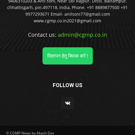
9406310203 & Anil soni, Near Sbi Rajpur. Disst. Balrampur,
chhattisgarh, pin.497118, India, Phone. +91 8889877500 +91
9977293671 Email- anilsoni77@gmail.com
www.cgmp.co.in2021@gmail.com
Contact us:
admin@cgmp.co.in
विज्ञापन हेतु क्लिक करें !
FOLLOW US
© CGMP News by Akash Das