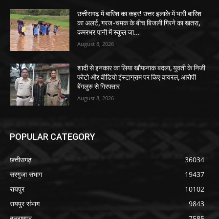
छत्तीसगढ़ में बारिश का कहर! उत्तर इलाके में भारी बारिश
का अलर्ट, गरज-चमक के बीच बिजली गिरने का खतरा,
कमरभर पानी में स्कूल जा...
August 8, 2026
शादी से इनकार का लिया खौफनाक बदला, युवती के निजी
फोटो और वीडियो इंस्टाग्राम पर किए वायरल, आरोपी
बेंगलुरु से गिरफ्तार
August 8, 2026
POPULAR CATEGORY
छत्तीसगढ़
36034
सरगुजा संभाग
19437
रायपुर
10102
रायपुर संभाग
9843
बलरामपुर
7585