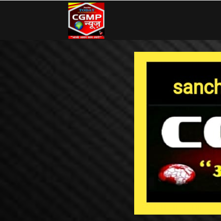
CG
MP
News