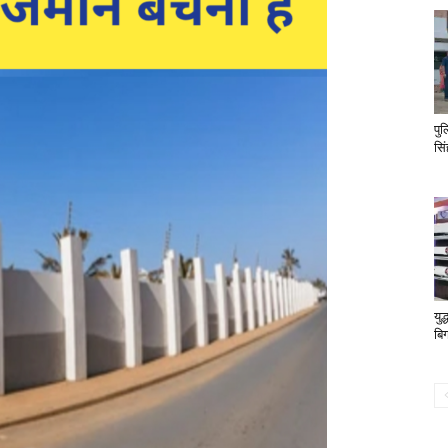
पु
सि
यु
बिग