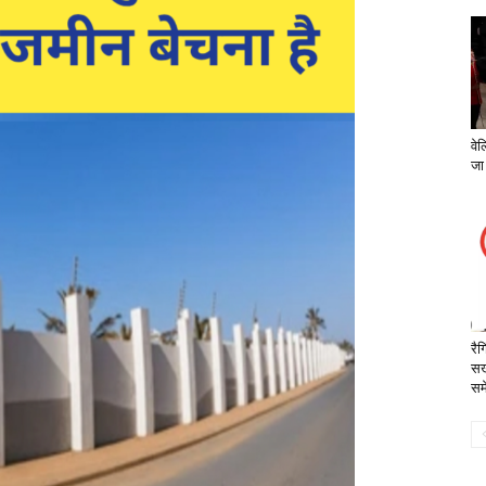
वे
जा 
रैग
सख
सम