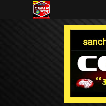
CG
MP
News