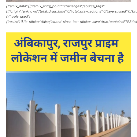
{"remix_data":[],"remix_entry_point":"challenges","source_tags":
[],"origin":"unknown","total_draw_time":0,"total_draw_actions":0,"layers_used":0,"b
{},"tools_used":
{"resize":1},"is_sticker":false,"edited_since_last_sticker_save":true,"containsFTEStick