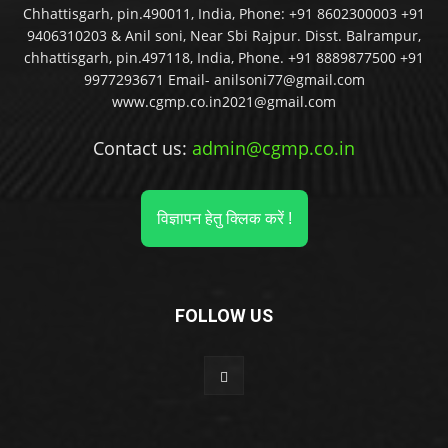
Chhattisgarh, pin.490011, India, Phone: +91 8602300003 +91
9406310203 & Anil soni, Near Sbi Rajpur. Disst. Balrampur,
chhattisgarh, pin.497118, India, Phone. +91 8889877500 +91
9977293671 Email- anilsoni77@gmail.com
www.cgmp.co.in2021@gmail.com
Contact us:
admin@cgmp.co.in
विज्ञापन हेतु क्लिक करें !
FOLLOW US