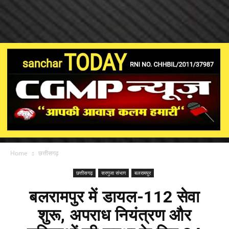
Home
छत्तीसगढ़
छत्तीसगढ़
सरगुजा संभाग
बलरामपुर
बलरामपुर में डायल-112 सेवा
शुरू, अपराध नियंत्रण और