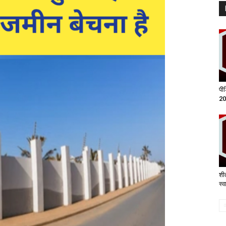
पी
20
शी
स्व