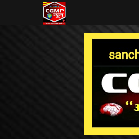
CG
MP
News