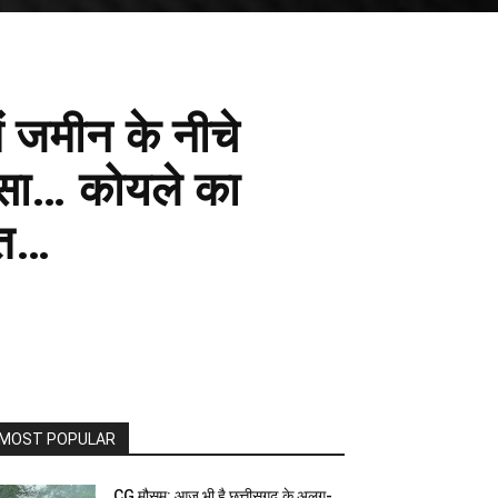
ं जमीन के नीचे
दसा… कोयले का
ौत…
MOST POPULAR
CG मौसम: आज भी है छत्तीसगढ़ के अलग-