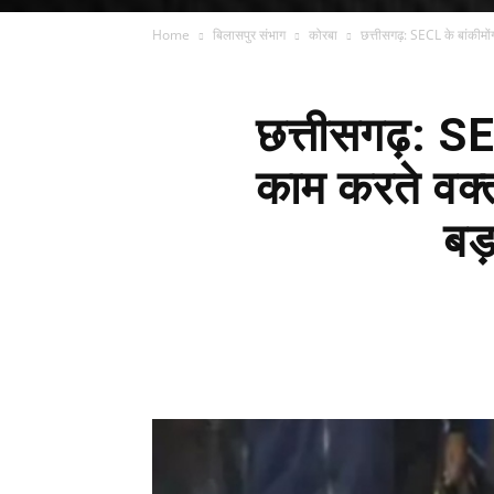
Home
बिलासपुर संभाग
कोरबा
छत्तीसगढ़: SECL के बांकीमोंग
छत्तीसगढ़: SEC
काम करते वक्
बड़