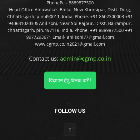
PhonePe - 8889877500
Head Office Ahluwalia's Bhilai, New Khursipar, Distt. Durg,
Chhattisgarh, pin.490011, India, Phone: +91 8602300003 +91
9406310203 & Anil soni, Near Sbi Rajpur. Disst. Balrampur,
chhattisgarh, pin.497118, India, Phone. +91 8889877500 +91
9977293671 Email- anilsoni77@gmail.com
www.cgmp.co.in2021@gmail.com
Contact us:
admin@cgmp.co.in
विज्ञापन हेतु क्लिक करें !
FOLLOW US