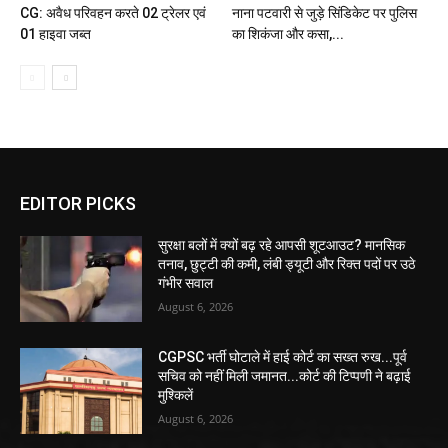
CG: अवैध परिवहन करते 02 ट्रेलर एवं
नाना पटवारी से जुड़े सिंडिकेट पर पुलिस
01 हाइवा जब्त
का शिकंजा और कसा,...
EDITOR PICKS
सुरक्षा बलों में क्यों बढ़ रहे आपसी शूटआउट? मानसिक
तनाव, छुट्टी की कमी, लंबी ड्यूटी और रिक्त पदों पर उठे
गंभीर सवाल
August 6, 2026
CGPSC भर्ती घोटाले में हाई कोर्ट का सख्त रुख...पूर्व
सचिव को नहीं मिली जमानत...कोर्ट की टिप्पणी ने बढ़ाई
मुश्किलें
August 6, 2026