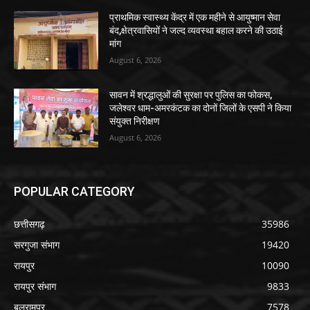
प्राथमिक स्वास्थ्य केंद्र में एक महीने से आयुष्मान सेवा
बंद,क्षेत्रवासियों ने जल्द व्यवस्था बहाल करने की उठाई
मांग
August 6, 2026
सावन में श्रद्धालुओं की सुरक्षा पर पुलिस का फोकस,
जलेश्वर धाम-अमरकंटक का दोनों जिलों के एसपी ने किया
संयुक्त निरीक्षण
August 6, 2026
POPULAR CATEGORY
छत्तीसगढ़
35986
सरगुजा संभाग
19420
रायपुर
10090
रायपुर संभाग
9833
बलरामपुर
7578