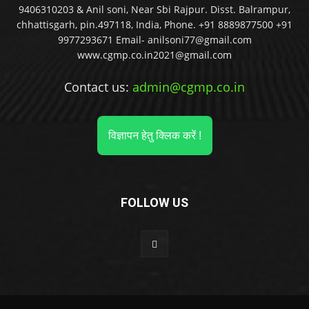
9406310203 & Anil soni, Near Sbi Rajpur. Disst. Balrampur,
chhattisgarh, pin.497118, India, Phone. +91 8889877500 +91
9977293671 Email- anilsoni77@gmail.com
www.cgmp.co.in2021@gmail.com
Contact us:
admin@cgmp.co.in
विज्ञापन हेतु क्लिक करें !
FOLLOW US