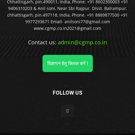
Chhattisgarh, pin.490011, India, Phone: +91 8602300003 +91
9406310203 & Anil soni, Near Sbi Rajpur. Disst. Balrampur,
chhattisgarh, pin.497118, India, Phone. +91 8889877500 +91
9977293671 Email- anilsoni77@gmail.com
www.cgmp.co.in2021@gmail.com
Contact us:
admin@cgmp.co.in
विज्ञापन हेतु क्लिक करें !
FOLLOW US