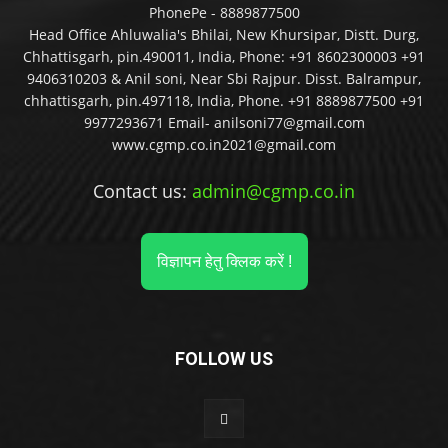
PhonePe - 8889877500
Head Office Ahluwalia's Bhilai, New Khursipar, Distt. Durg,
Chhattisgarh, pin.490011, India, Phone: +91 8602300003 +91
9406310203 & Anil soni, Near Sbi Rajpur. Disst. Balrampur,
chhattisgarh, pin.497118, India, Phone. +91 8889877500 +91
9977293671 Email- anilsoni77@gmail.com
www.cgmp.co.in2021@gmail.com
Contact us:
admin@cgmp.co.in
विज्ञापन हेतु क्लिक करें !
FOLLOW US