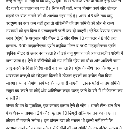
तरह से खुले भी नहीं थे कि वायु प्रदूषण के खतरनाक स्तर के चलते इन्हें फिर से
बंद करने के हालात बन गए हैं। सिर्फ यही नहीं, भवन निर्माण कार्य और डीजल
वाहनों पर रोक लगाने की भी आशंका गहरा गई है। अगर 48 घंटे तक वायु
प्रदूषण का स्तर कम नहीं हुआ तो सीपीसीबी की उप समिति की ओर से राज्य
सरकारों को इस दिशा में एडवाइजरी जारी कर दी जाएगी।ग्रेडेड रिस्पांस एक्शन
प्लान (ग्रेप) के अनुसार यदि पीएम 2.5 और पीएम 10 का स्तर 48 घंटे तक
क्रमश: 300 माइक्रोग्राम प्रति क्यूबिक मीटर व 500 माइक्रोग्राम प्रति
क्यूबिक मीटर से ऊपर बना रहता है तो इसे वायु गुणवत्ता को आपातकालीन श्रेणी में
माना जाता है। ऐसे में सीपीसीबी की उप समिति ग्रेप का चौथा और आखिरी चरण
लागू करने के दिशा निर्देश जारी कर सकता है। ग्रेप के चौथे चरण के अनुसार,
आवश्यक वस्तुओं को छोड़कर दिल्ली में डीजल ट्रकों का प्रवेश रोक दिया
जाएगा। भवन निर्माण कार्य पर रोक लगा दी जाएगी। टास्क फोर्स या उप समिति
स्कूल बंद करने या कोई और अतिरिक्त कदम उठाए जाने के बारे में भी फैसला कर
सकती है।
मौसम विभाग के मुताबिक, एक सप्ताह हालात ऐसे ही रहेंगे। अगले तीन-चार दिन
में अधिकतम तापमान 24 और न्यूनतम 10 डिग्री सेल्सियस तक आ जाएगा।
कोहरा भी गहराने लगेगा। इस दौरान हवा की रफ्तार भी इतनी नहीं होगी कि
प्रदूषक कणों को वह बहा सके। सीपीसीबी की उप समिति के एक वरिष्ठ सदस्य ने