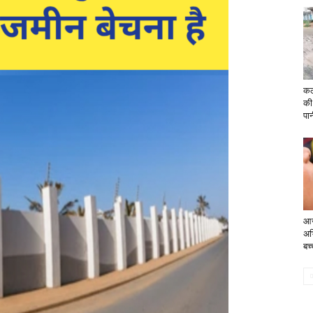
कले
की
पान
आज
अभ
बच्