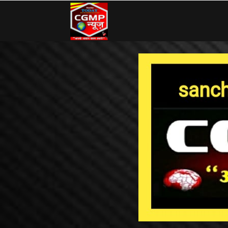
CG
MP
News