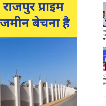
कल
तह
से 
प्
कर
लग