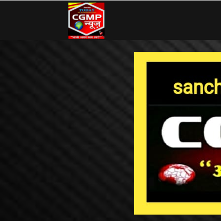
CG
MP
News