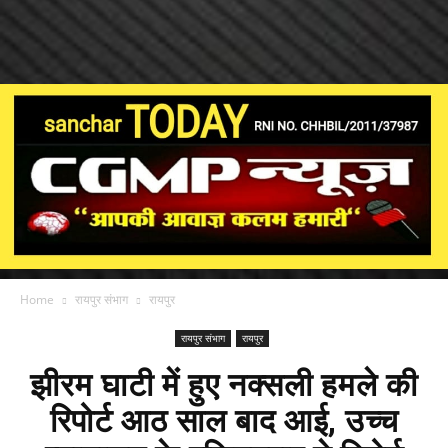
Home
रायपुर संभाग
रायपुर
रायपुर संभाग
रायपुर
झीरम घाटी में हुए नक्सली हमले की
रिपोर्ट आठ साल बाद आई, उच्च