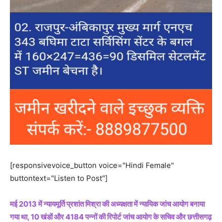
[responsivevoice_button voice="Hindi Female"
buttontext="Listen to Post"]
मई 2013 में न्यायमूर्ति प्रशांत मिश्रा की अध्यक्षता में न्यायिक जांच आयोग बनाया
गया था, 10 खंडों और 4184 पन्नों की रिपोर्ट जांच आयोग के सचिव और छत्तीसगढ़