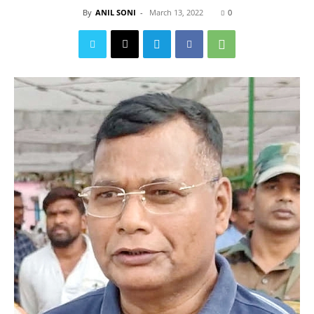
By
ANIL SONI
-
March 13, 2022
0