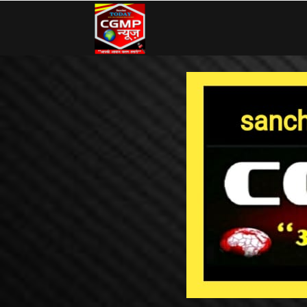
CG
MP
News