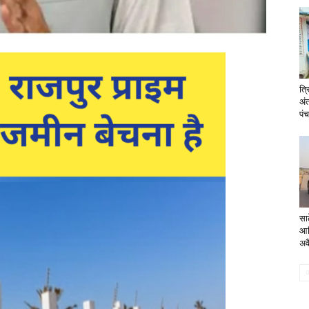
त्
अं
पं
सा
आर
अव