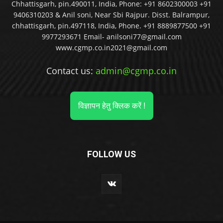
9406310203 & Anil soni, Near Sbi Rajpur. Disst. Balrampur,
chhattisgarh, pin.497118, India, Phone. +91 8889877500 +91
9977293671 Email- anilsoni77@gmail.com
www.cgmp.co.in2021@gmail.com
Contact us:
admin@cgmp.co.in
विज्ञापन हेतु क्लिक करें !
FOLLOW US
© CGMP News by Akash Das